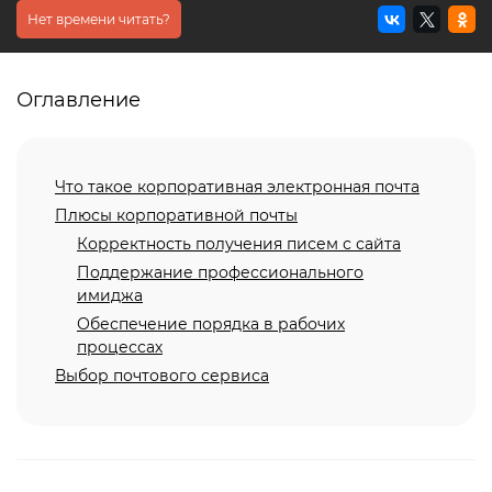
Доработка сайтов
Нет времени читать?
Комплексный аудит сайта
Оглавление
Поисковое продвижение (SEO)
Продвижение на картах
Что такое корпоративная электронная почта
Продвижение в нейросетях (GEO)
Плюсы корпоративной почты
Продвижение медицинских
Корректность получения писем с сайта
сайтов
Поддержание профессионального
имиджа
Продвижение сайтов
Обеспечение порядка в рабочих
стоматологий
процессах
Контекстная реклама
Выбор почтового сервиса
Таргетированная реклама
Обслуживание