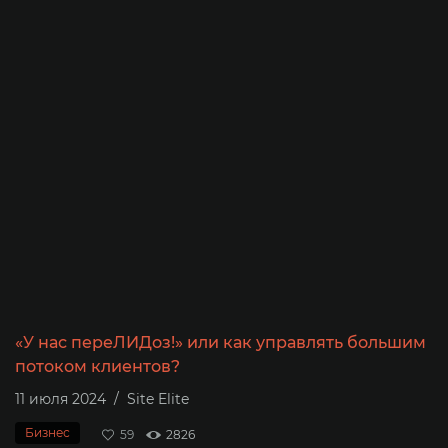
ят
«У нас переЛИДоз!» или как управлять большим
К
потоком клиентов?
+
и
11 июля 2024
/
Site Elite
0
Бизнес
59
2826