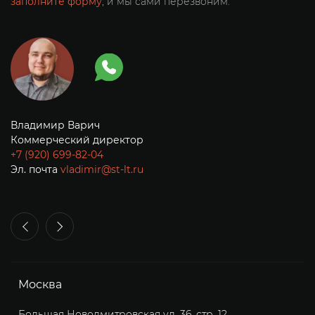
заполните форму
, и мы сами перезвоним.
Владимир Варич
О
Коммерческий директор
Р
+7 (920) 699-82-04
+7
Эл. почта
vladimir@st-lt.ru
Э
Москва
Большая Новодмитровская ул. 36, стр. 12