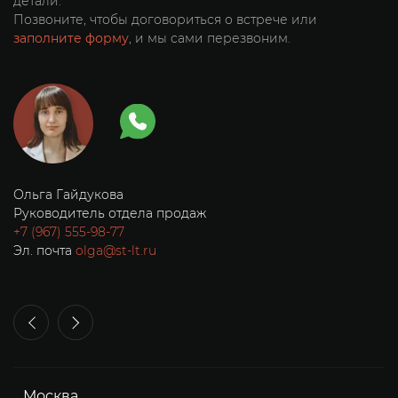
детали.
Позвоните, чтобы договориться о встрече или
заполните форму
, и мы сами перезвоним.
Владимир Варич
О
Коммерческий директор
Р
+7 (920) 699-82-04
+7
Эл. почта
vladimir@st-lt.ru
Э
Москва