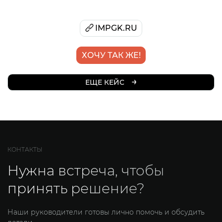
IMPGK.RU
ХОЧУ ТАК ЖЕ!
→
ЕЩЕ КЕЙС
ЕЩЕ КЕЙС
ЕЩЕ КЕЙС
КОНТАКТЫ
Нужна встреча, чтобы
принять решение?
Наши руководители готовы лично помочь и обсудить