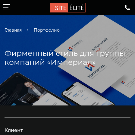
Главная
Портфолио
Создание сайтов
Сайты-каталоги
Фирменный стиль для группы
Корпоративные сайты
компаний «Империал»
Сайты для застройщиков
Сайты для стоматологий
Сайты для агентств недвижимости
Интернет-магазины
Одностраничник
Перенос сайтов с конструкторов
Клиент