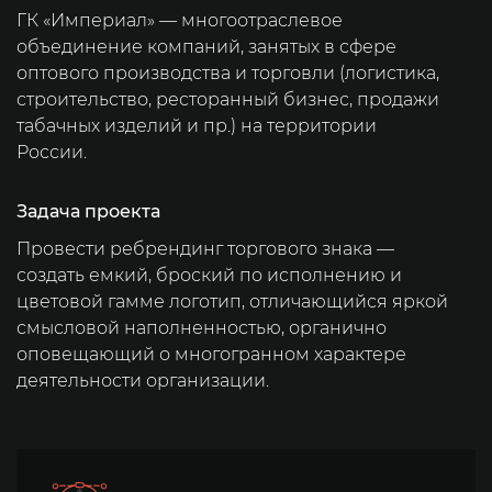
Доработка сайтов
ГК «Империал» — многоотраслевое
объединение компаний, занятых в сфере
Комплексный аудит сайта
оптового производства и торговли (логистика,
строительство, ресторанный бизнес, продажи
Поисковое продвижение (SEO)
табачных изделий и пр.) на территории
Продвижение на картах
России.
Продвижение в нейросетях (GEO)
Задача проекта
Продвижение медицинских
Провести ребрендинг торгового знака —
сайтов
создать емкий, броский по исполнению и
Продвижение сайтов
цветовой гамме логотип, отличающийся яркой
стоматологий
смысловой наполненностью, органично
оповещающий о многогранном характере
Контекстная реклама
деятельности организации.
Таргетированная реклама
Обслуживание