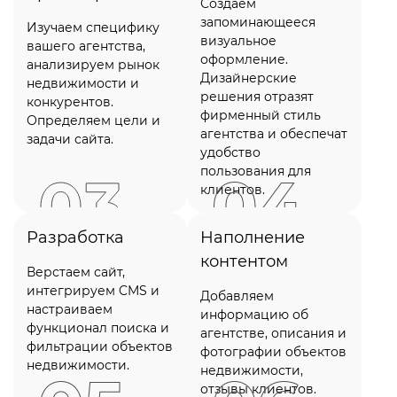
Создаем
запоминающееся
Изучаем специфику
визуальное
вашего агентства,
оформление.
анализируем рынок
Дизайнерские
недвижимости и
решения отразят
конкурентов.
фирменный стиль
Определяем цели и
агентства и обеспечат
задачи сайта.
удобство
пользования для
клиентов.
Разработка
Наполнение
контентом
Верстаем сайт,
интегрируем CMS и
Добавляем
настраиваем
информацию об
функционал поиска и
агентстве, описания и
фильтрации объектов
фотографии объектов
недвижимости.
недвижимости,
отзывы клиентов.