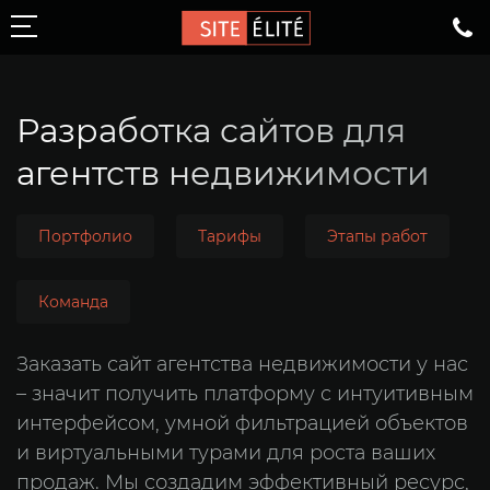
Разработка сайтов для
Создание сайтов
агентств недвижимости
Сайты-каталоги
Корпоративные сайты
Портфолио
Тарифы
Этапы работ
Сайты для застройщиков
Сайты для стоматологий
Команда
Сайты для агентств недвижимости
Заказать сайт агентства недвижимости у нас
Интернет-магазины
– значит получить платформу с интуитивным
Одностраничник
интерфейсом, умной фильтрацией объектов
и виртуальными турами для роста ваших
Перенос сайтов с конструкторов
продаж. Мы создадим эффективный ресурс,