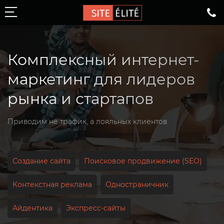
Комплексный интернет-
Создание сайтов
маркетинг для лидеров
Сайты-каталоги
рынка и стартапов
Корпоративные сайты
Сайты для застройщиков
Приводим не трафик, а лояльных клиентов
Сайты для стоматологий
Сайты для агентств недвижимости
Создание сайта
Поисковое продвижение (SEO)
Интернет-магазины
Контекстная реклама
Одностраничник
Одностраничник
Айдентика
Экспресс-сайты
Перенос сайтов с конструкторов