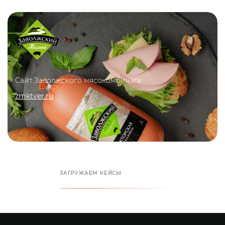
Сайт Заволжского мясокомбината
zmktver.ru