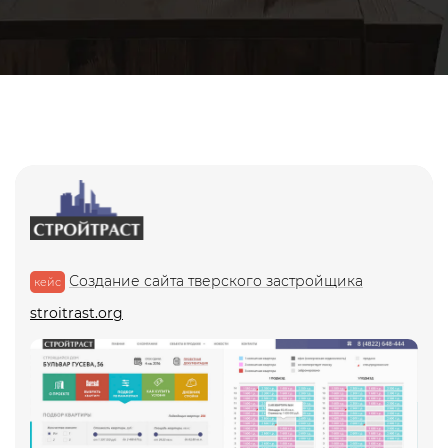
Доработка сайтов
Комплексный аудит сайта
Поисковое продвижение (SEO)
Продвижение на картах
Продвижение в нейросетях (GEO)
Продвижение медицинских
сайтов
Продвижение сайтов
Создание сайта тверского застройщика
кейс
стоматологий
stroitrast.org
Контекстная реклама
Таргетированная реклама
Обслуживание